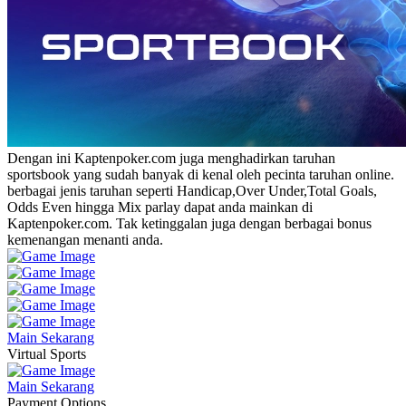
Dengan ini Kaptenpoker.com juga menghadirkan taruhan
sportsbook yang sudah banyak di kenal oleh pecinta taruhan online.
berbagai jenis taruhan seperti Handicap,Over Under,Total Goals,
Odds Even hingga Mix parlay dapat anda mainkan di
Kaptenpoker.com. Tak ketinggalan juga dengan berbagai bonus
kemenangan menanti anda.
Main Sekarang
Virtual Sports
Main Sekarang
Payment Options